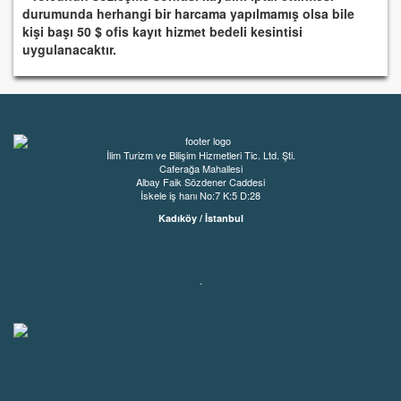
durumunda herhangi bir harcama yapılmamış olsa bile
kişi başı 50 $ ofis kayıt hizmet bedeli kesintisi
uygulanacaktır.
İlim Turizm ve Bilişim Hizmetleri Tic. Ltd. Şti.
Caferağa Mahallesi
Albay Faik Sözdener Caddesi
İskele iş hanı No:7 K:5 D:28
Kadıköy / İstanbul
.