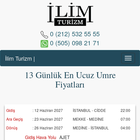
0 (212)
532 55 55
0 (505) 098 21 71
İlim Turizm |
Menü
Göste
13 Günlük En Ucuz Umre
Fiyatları
Gidiş
: 12 Haziran 2027
İSTANBUL - CİDDE
22:00
Ara Geçiş
: 23 Haziran 2027
MEKKE - MEDİNE
07:00
Dönüş
: 26 Haziran 2027
MEDİNE - İSTANBUL
04:00
Gidiş Hava Yolu
AJET